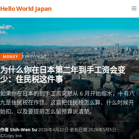
Hello World Japan
3 min read
MONEY
为什么你在日本第二年到手工资会变
少：住民税这件事
如果你在日本的到手工资突然从 6 月开始缩水，十有八
九是住民税在作怪。这篇把住民税怎么算、什么时候开
始扣、以及要提前怎么留预算说清楚。
作者 Shih-Wen Su
·
2026年4月22日
·
更新日期 2026年5月5日
·
Copy link