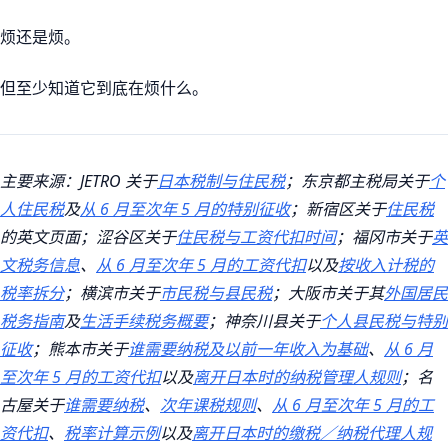
烦还是烦。
但至少知道它到底在烦什么。
主要来源：JETRO 关于
日本税制与住民税
；东京都主税局关于
个
人住民税
及
从 6 月至次年 5 月的特别征收
；新宿区关于
住民税
的英文页面；涩谷区关于
住民税与工资代扣时间
；福冈市关于
英
文税务信息
、
从 6 月至次年 5 月的工资代扣
以及
按收入计税的
税率拆分
；横滨市关于
市民税与县民税
；大阪市关于其
外国居民
税务指南
及
生活手续税务概要
；神奈川县关于
个人县民税与特别
征收
；熊本市关于
谁需要纳税及以前一年收入为基础
、
从 6 月
至次年 5 月的工资代扣
以及
离开日本时的纳税管理人规则
；名
古屋关于
谁需要纳税
、
次年课税规则
、
从 6 月至次年 5 月的工
资代扣
、
税率计算示例
以及
离开日本时的缴税／纳税代理人规