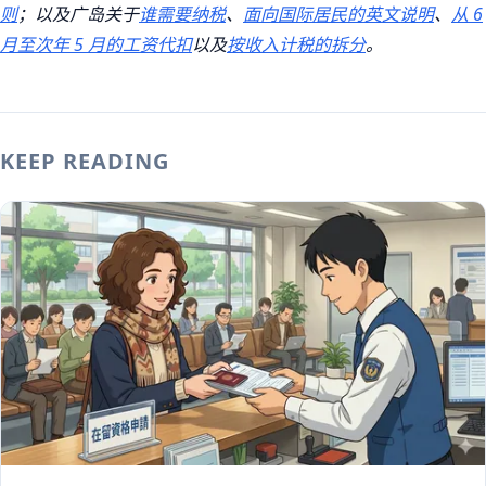
则
；以及广岛关于
谁需要纳税
、
面向国际居民的英文说明
、
从 6
月至次年 5 月的工资代扣
以及
按收入计税的拆分
。
KEEP READING