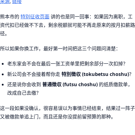
来源
,
链接
熊本市的
特别征收页面
讲的也是同一回事：如果因为离职，工
资代扣已经做不下去，剩余税额就可能不再走原来的按月扣薪路
径。
所以如果你换工作，最好第一时间把这三个问题问清楚：
老东家会不会在最后一张工资单里把剩余部分一次扣掉？
新公司会不会接着帮你走
特別徴収 (tokubetsu choshu)
？
还是说你会收到
普通徴収 (futsu choshu)
的纸质缴款单，
改成自己去缴？
这一段如果没确认，很容易误以为事情已经结束，结果过一阵子
又被缴款单追上门，而且还是你没提前留预算的那种。