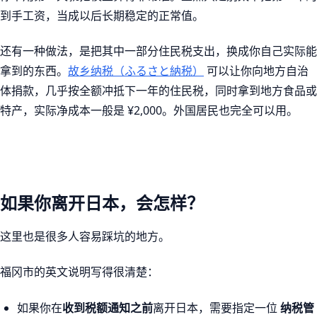
到手工资，当成以后长期稳定的正常值。
还有一种做法，是把其中一部分住民税支出，换成你自己实际能
拿到的东西。
故乡纳税（ふるさと納税）
可以让你向地方自治
体捐款，几乎按全额冲抵下一年的住民税，同时拿到地方食品或
特产，实际净成本一般是 ¥2,000。外国居民也完全可以用。
如果你离开日本，会怎样？
这里也是很多人容易踩坑的地方。
福冈市的英文说明写得很清楚：
如果你在
收到税额通知之前
离开日本，需要指定一位
纳税管