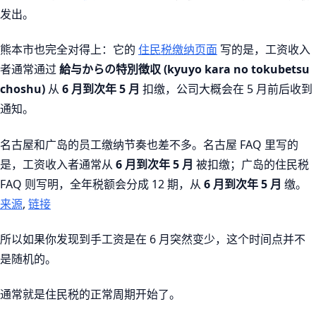
发出。
熊本市也完全对得上：它的
住民税缴纳页面
写的是，工资收入
者通常通过
給与からの特別徴収 (kyuyo kara no tokubetsu
choshu)
从
6 月到次年 5 月
扣缴，公司大概会在 5 月前后收到
通知。
名古屋和广岛的员工缴纳节奏也差不多。名古屋 FAQ 里写的
是，工资收入者通常从
6 月到次年 5 月
被扣缴；广岛的住民税
FAQ 则写明，全年税额会分成 12 期，从
6 月到次年 5 月
缴。
来源
,
链接
所以如果你发现到手工资是在 6 月突然变少，这个时间点并不
是随机的。
通常就是住民税的正常周期开始了。