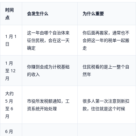
时间
会发生什么
为什么重要
点
这一年由哪个自治体来
你后面再搬家，通常也不
1 月 1
征住民税，会在这一天
会把这一年的税单一起搬
日
确定
走
1 月
你赚到会成为计税基础
住民税看的是上一整个自
至 12
的收入
然年
月
大约
5 月
市役所发税额通知，工
很多人第一次注意到新扣
至 6
资系统开始处理
款，往往就是这个时候
月
6 月