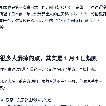
如果你是第一次来日本工作，刚开始那几张工资单上，往往
还没
有
基于日本前一年工资计算出来的住民税扣款。等下一轮征税周
期一到，这笔税开始出现，你的
就会往下
手取り (tedori)
掉。
很多人漏掉的点，其实是 1 月 1 日规则
住民税跟你
1 月 1 日
这一天登记住在哪个地方，直接挂钩。
几个大城市的官方说明，虽然写法不完全一样，但意思基本一
致：
东京
：东京都主税局写的是，