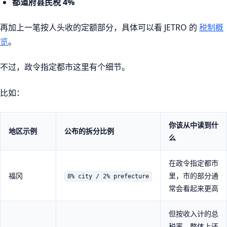
都道府县民税 4%
再加上一笔按人头收的定额部分，具体可以看 JETRO 的
税制概
览
。
不过，政令指定都市这里有个细节。
比如：
你该从中读到什
地区示例
公布的拆分比例
么
在政令指定都市
福冈
里，市的部分通
8% city / 2% prefecture
常会看起来更高
但按收入计的总
税率，整体上还