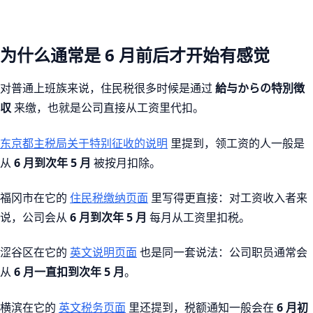
为什么通常是 6 月前后才开始有感觉
对普通上班族来说，住民税很多时候是通过
給与からの特別徴
収
来缴，也就是公司直接从工资里代扣。
东京都主税局关于特别征收的说明
里提到，领工资的人一般是
从
6 月到次年 5 月
被按月扣除。
福冈市在它的
住民税缴纳页面
里写得更直接：对工资收入者来
说，公司会从
6 月到次年 5 月
每月从工资里扣税。
涩谷区在它的
英文说明页面
也是同一套说法：公司职员通常会
从
6 月一直扣到次年 5 月
。
横滨在它的
英文税务页面
里还提到，税额通知一般会在
6 月初