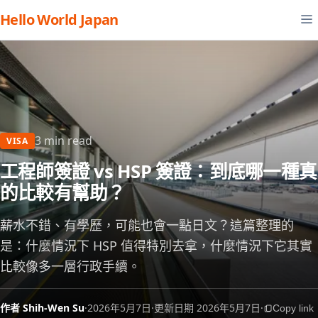
Hello World Japan
3 min read
VISA
工程師簽證 vs HSP 簽證：到底哪一種真
的比較有幫助？
薪水不錯、有學歷，可能也會一點日文？這篇整理的
是：什麼情況下 HSP 值得特別去拿，什麼情況下它其實
比較像多一層行政手續。
作者 Shih-Wen Su
·
2026年5月7日
·
更新日期 2026年5月7日
·
Copy link