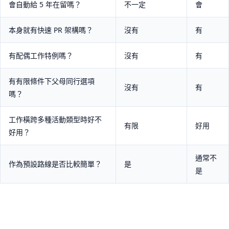
會自動給 5 年在留嗎？
不一定
會
本身就有快速 PR 架構嗎？
沒有
有
有配偶工作特例嗎？
沒有
有
有有限條件下父母同行選項
沒有
有
嗎？
工作橫跨多種活動類型時好不
有限
好用
好用？
通常不
作為預設路線是否比較簡單？
是
是