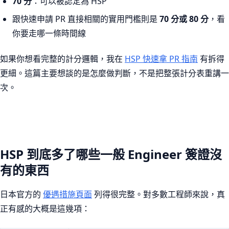
70 分
：可以被認定為 HSP
跟快速申請 PR 直接相關的實用門檻則是
70 分或 80 分
，看
你要走哪一條時間線
如果你想看完整的計分邏輯，我在
HSP 快速拿 PR 指南
有拆得
更細。這篇主要想談的是怎麼做判斷，不是把整張計分表重講一
次。
HSP 到底多了哪些一般 Engineer 簽證沒
有的東西
日本官方的
優遇措施頁面
列得很完整。對多數工程師來說，真
正有感的大概是這幾項：