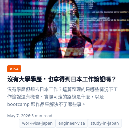
VISA
沒有大學學歷，也拿得到日本工作簽證嗎？
沒有學歷但想去日本工作？這篇整理的是哪些情況下工
作簽證還有機會、實際可走的路線是什麼，以及
bootcamp 跟作品集解決不了哪些事。
May 7, 2026
·
3 min read
work-visa-japan
engineer-visa
study-in-japan