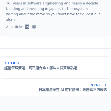
16+ years in software engineering and nearly a decade
building and investing in Japan's tech ecosystem —
writing about the move so you don't have to figure it out
alone.
All articles
← OLDER
經營管理簽證：真正適合誰，哪些人其實該跳過
NEWER →
日本想怎麼在 AI 時代勝出：政府真正的戰略