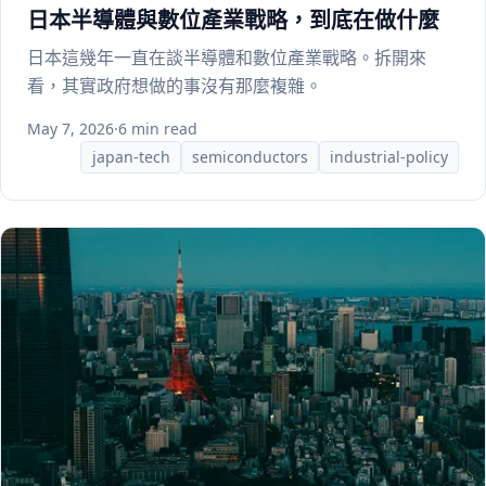
日本半導體與數位產業戰略，到底在做什麼
日本這幾年一直在談半導體和數位產業戰略。拆開來
看，其實政府想做的事沒有那麼複雜。
May 7, 2026
·
6 min read
japan-tech
semiconductors
industrial-policy