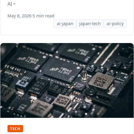
AI。
May 8, 2026
·
5 min read
ai-japan
japan-tech
ai-policy
TECH