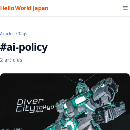
Hello World Japan
Articles
/ Tags
#ai-policy
2 articles