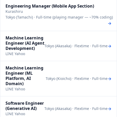
Engineering Manager (Mobile App Section)
Kurashiru
Tokyo (Tamachi) · Full-time (playing manager — ~70% coding)
→
Machine Learning
Engineer (AI Agent
→
Tokyo (Akasaka) · Flextime · Full-time
Development)
LINE Yahoo
Machine Learning
Engineer (ML
Platform, AI
→
Tokyo (Kioicho) · Flextime · Full-time
Domain)
LINE Yahoo
Software Engineer
(Generative AI)
→
Tokyo (Akasaka) · Flextime · Full-time
LINE Yahoo