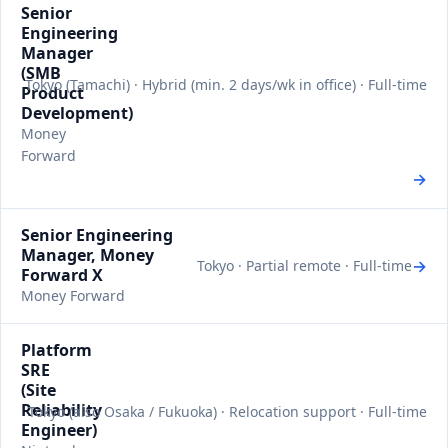
Senior
Engineering
Manager
(SMB
Tokyo (Tamachi) · Hybrid (min. 2 days/wk in office) · Full-time
Product
Development)
Money
Forward
→
Senior Engineering
Manager, Money
→
Tokyo · Partial remote · Full-time
Forward X
Money Forward
Platform
SRE
(Site
Reliability
Tokyo (also Osaka / Fukuoka) · Relocation support · Full-time
Engineer)