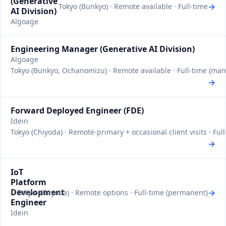
(Generative
→
Tokyo (Bunkyo) · Remote available · Full-time
AI Division)
Algoage
Engineering Manager (Generative AI Division)
Algoage
Tokyo (Bunkyo, Ochanomizu) · Remote available · Full-time (ma
→
Forward Deployed Engineer (FDE)
Idein
Tokyo (Chiyoda) · Remote-primary + occasional client visits · Fu
→
IoT
Platform
Development
→
Tokyo (Chiyoda) · Remote options · Full-time (permanent)
Engineer
Idein