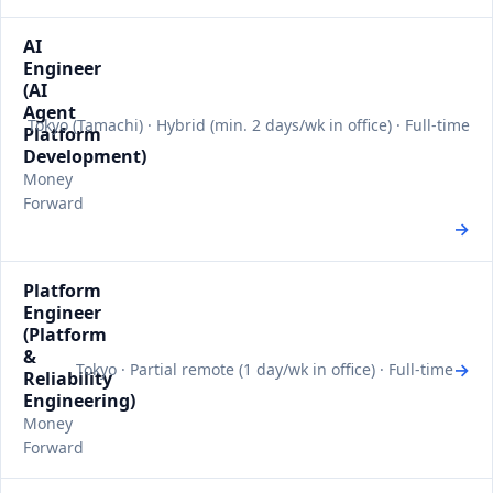
AI
Engineer
(AI
Agent
Tokyo (Tamachi) · Hybrid (min. 2 days/wk in office) · Full-time
Platform
Development)
Money
Forward
→
Platform
Engineer
(Platform
&
→
Tokyo · Partial remote (1 day/wk in office) · Full-time
Reliability
Engineering)
Money
Forward