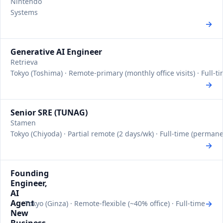
Nintendo
Systems
→
Generative AI Engineer
Retrieva
Tokyo (Toshima) · Remote-primary (monthly office visits) · Full-
→
Senior SRE (TUNAG)
Stamen
Tokyo (Chiyoda) · Partial remote (2 days/wk) · Full-time (permane
→
Founding
Engineer,
AI
Agent
→
Tokyo (Ginza) · Remote-flexible (~40% office) · Full-time
New