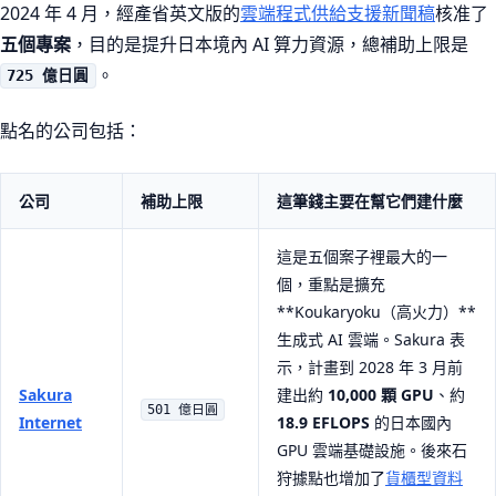
2024 年 4 月，經產省英文版的
雲端程式供給支援新聞稿
核准了
五個專案
，目的是提升日本境內 AI 算力資源，總補助上限是
。
725 億日圓
點名的公司包括：
公司
補助上限
這筆錢主要在幫它們建什麼
這是五個案子裡最大的一
個，重點是擴充
**Koukaryoku（高火力）**
生成式 AI 雲端。Sakura 表
示，計畫到 2028 年 3 月前
Sakura
建出約
10,000 顆 GPU
、約
501 億日圓
Internet
18.9 EFLOPS
的日本國內
GPU 雲端基礎設施。後來石
狩據點也增加了
貨櫃型資料