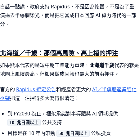
白話一點講，政府支持 Rapidus，不是因為懷舊，不是為了重
演過去半導體榮光，而是把它當成日本回應 AI 算力時代的一部
分。
北海道／千歲：那個高風險、高上檔的押注
如果熊本代表的是短中期工業能力重建，
北海道千歲
代表的就是
地圖上風險最高、但如果做成回報也最大的前沿押注。
官方的
Rapidus 選定公告
和經產省更大的
AI／半導體產業強化
框架
把這一注押得多大寫得很清楚：
到 FY2030 為止，框架承諾對半導體與 AI 領域提供
公共支持
10 兆日圓以上
目標是在 10 年內帶動
公私投資
50 兆日圓以上