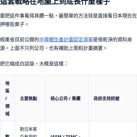
這套戰略在地圖上到底長什麼樣子
要把這件事看得具體一點，最簡單的方法就是直接看日本現在在
押哪些案子。
經產省目前公開的
半導體生產計畫認定清單
是很乾淨的資料來
源。上面不只列公司，也有補助上限和計畫摘要。
把它縮成白話版，大概是這樣：
地
區
/
主要焦點
核心公司 / 集團
政府支持訊號
領
域
對日本客
熊
戶有用的
JASM / TSMC
、