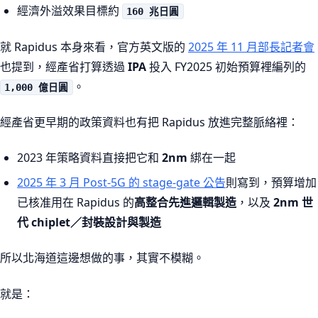
經濟外溢效果目標約
160 兆日圓
就 Rapidus 本身來看，官方英文版的
2025 年 11 月部長記者會
也提到，經產省打算透過
IPA
投入 FY2025 初始預算裡編列的
。
1,000 億日圓
經產省更早期的政策資料也有把 Rapidus 放進完整脈絡裡：
2023 年策略資料直接把它和
2nm
綁在一起
2025 年 3 月 Post-5G 的 stage-gate 公告
則寫到，預算增加
已核准用在 Rapidus 的
高整合先進邏輯製造
，以及
2nm 世
代 chiplet／封裝設計與製造
所以北海道這邊想做的事，其實不模糊。
就是：