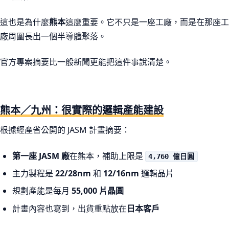
這也是為什麼
熊本
這麼重要。它不只是一座工廠，而是在那座工
廠周圍長出一個半導體聚落。
官方專案摘要比一般新聞更能把這件事說清楚。
熊本／九州：很實際的邏輯產能建設
根據經產省公開的 JASM 計畫摘要：
第一座 JASM 廠
在熊本，補助上限是
4,760 億日圓
主力製程是
22/28nm
和
12/16nm
邏輯晶片
規劃產能是每月
55,000 片晶圓
計畫內容也寫到，出貨重點放在
日本客戶