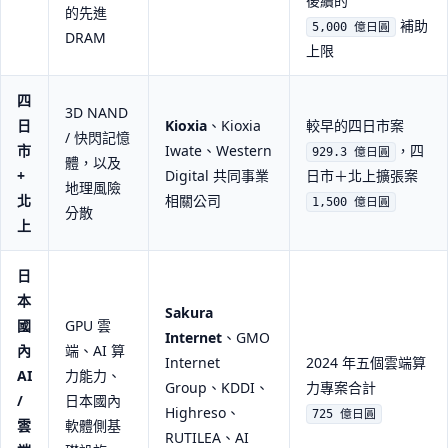
後續的
的先進
補助
5,000 億日圓
DRAM
上限
四
3D NAND
日
Kioxia
、Kioxia
較早的四日市案
/ 快閃記憶
市
Iwate、Western
，四
929.3 億日圓
體，以及
+
Digital 共同事業
日市＋北上擴張案
地理風險
北
相關公司
1,500 億日圓
分散
上
日
本
Sakura
國
GPU 雲
Internet
、GMO
內
端、AI 算
Internet
2024 年五個雲端算
AI
力能力、
Group、KDDI、
力專案合計
/
日本國內
Highreso、
725 億日圓
雲
軟體側基
RUTILEA、AI