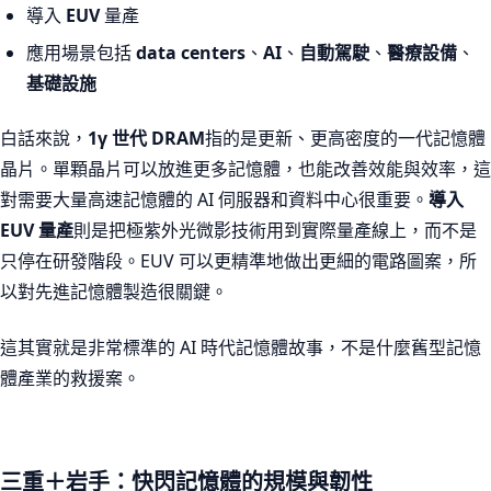
導入
EUV
量產
應用場景包括
data centers
、
AI
、
自動駕駛
、
醫療設備
、
基礎設施
白話來說，
1γ 世代 DRAM
指的是更新、更高密度的一代記憶體
晶片。單顆晶片可以放進更多記憶體，也能改善效能與效率，這
對需要大量高速記憶體的 AI 伺服器和資料中心很重要。
導入
EUV 量產
則是把極紫外光微影技術用到實際量產線上，而不是
只停在研發階段。EUV 可以更精準地做出更細的電路圖案，所
以對先進記憶體製造很關鍵。
這其實就是非常標準的 AI 時代記憶體故事，不是什麼舊型記憶
體產業的救援案。
三重＋岩手：快閃記憶體的規模與韌性