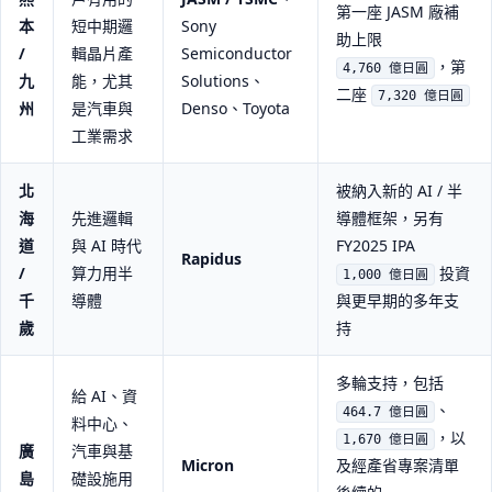
第一座 JASM 廠補
本
短中期邏
Sony
助上限
/
輯晶片產
Semiconductor
，第
4,760 億日圓
九
能，尤其
Solutions、
二座
7,320 億日圓
州
是汽車與
Denso、Toyota
工業需求
北
被納入新的 AI / 半
海
先進邏輯
導體框架，另有
道
與 AI 時代
FY2025 IPA
Rapidus
/
算力用半
投資
1,000 億日圓
千
導體
與更早期的多年支
歲
持
多輪支持，包括
給 AI、資
、
464.7 億日圓
料中心、
，以
1,670 億日圓
廣
汽車與基
Micron
及經產省專案清單
島
礎設施用