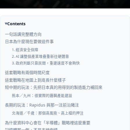
Contents
一句話講完整體方向
日本為什麼現在要做這件事
1. 經濟安全保障
2. AI 讓整個產業堆疊重新往硬體靠
3. 政府判斷只靠民間，重建速度不會夠快
這套戰略有兩個時間尺度
這套戰略在地圖上到底長什麼樣子
短中期的玩法：先把日本真的用得到的製造能力補回來
熊本／九州：很實際的邏輯產能建設
長期的玩法：Rapidus 與那一注前沿賭注
北海道／千歲：那個高風險、高上檔的押注
為什麼資料中心會在「半導體」戰略裡這麼重要
記憶體那一側，不是支線劇情