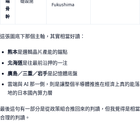
端
礎設施
Fukushima
骨
幹
這張圖底下那個主軸，其實相當好讀：
熊本
是邏輯晶片產能的錨點
北海道
是往最前沿押的一注
廣島／三重／岩手
是記憶體底盤
雲端與 AI 那一側，則是讓整個半導體推進在經濟上真的能落
地的日本國內算力層
最後這句有一部分是從政策組合推回來的判讀，但我覺得是相當
合理的判讀。