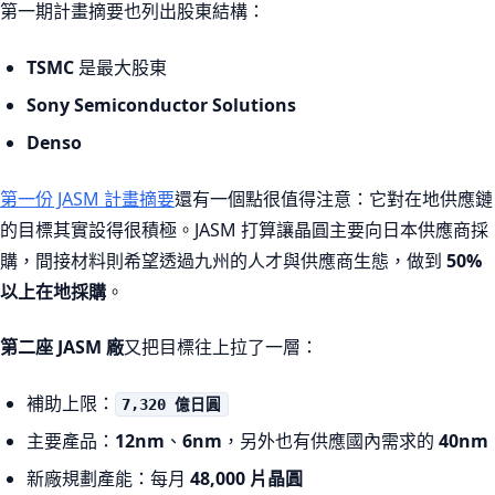
第一期計畫摘要也列出股東結構：
TSMC
是最大股東
Sony Semiconductor Solutions
Denso
第一份 JASM 計畫摘要
還有一個點很值得注意：它對在地供應鏈
的目標其實設得很積極。JASM 打算讓晶圓主要向日本供應商採
購，間接材料則希望透過九州的人才與供應商生態，做到
50%
以上在地採購
。
第二座 JASM 廠
又把目標往上拉了一層：
補助上限：
7,320 億日圓
主要產品：
12nm
、
6nm
，另外也有供應國內需求的
40nm
新廠規劃產能：每月
48,000 片晶圓