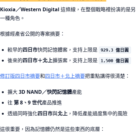
Kioxia／Western Digital
這條線，在整個戰略裡扮演的是另
一種角色。
根據經產省公開的專案摘要：
較早的
四日市
快閃記憶體案，支持上限是
929.3 億日圓
後來的
四日市＋北上
擴張案，支持上限是
1,500 億日圓
修訂版四日市摘要
和
四日市＋北上摘要
把重點講得很清楚：
擴大
3D NAND／快閃記憶體
產能
往
第 8、9 世代
產品推進
透過同時強化
四日市
與
北上
，降低產能過度集中的風險
這很重要，因為記憶體仍然是這些東西的底層：