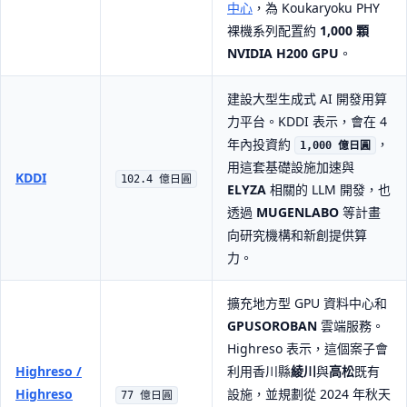
中心
，為 Koukaryoku PHY
裸機系列配置約
1,000 顆
NVIDIA H200 GPU
。
建設大型生成式 AI 開發用算
力平台。KDDI 表示，會在 4
年內投資約
，
1,000 億日圓
用這套基礎設施加速與
KDDI
102.4 億日圓
ELYZA
相關的 LLM 開發，也
透過
MUGENLABO
等計畫
向研究機構和新創提供算
力。
擴充地方型 GPU 資料中心和
GPUSOROBAN
雲端服務。
Highreso 表示，這個案子會
Highreso /
利用香川縣
綾川
與
高松
既有
Highreso
設施，並規劃從 2024 年秋天
77 億日圓