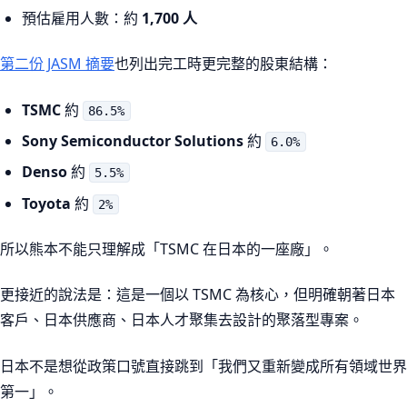
預估雇用人數：約
1,700 人
第二份 JASM 摘要
也列出完工時更完整的股東結構：
TSMC
約
86.5%
Sony Semiconductor Solutions
約
6.0%
Denso
約
5.5%
Toyota
約
2%
所以熊本不能只理解成「TSMC 在日本的一座廠」。
更接近的說法是：這是一個以 TSMC 為核心，但明確朝著日本
客戶、日本供應商、日本人才聚集去設計的聚落型專案。
日本不是想從政策口號直接跳到「我們又重新變成所有領域世界
第一」。