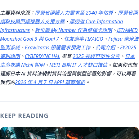
主要資料來源：
厚勞省照護人力需求至 2040 年估算
、
厚勞省照
護科技與照護機器人支援方案
、
厚勞省 Care Information
Infrastructure
、
數位廳 My Number 作為健保卡說明
、
JST/AMED
Moonshot Goal 3 與 Goal 7
、
住友商事 FIKAIGO
、
Fujitsu 毫米波
監測系統
、
Exawizards 照護需求預測工作
、
公司介紹
、
FY2025
獲利說明
、
CYBERDYNE HAL
與其
2025 神經可塑性公告
、
日本
生命收購 Nichii 說明
、
METI 長期 IT 人才缺口推估
。如果你也想
理解日本 AI 資料法規對資料流程與模型部署的影響，可以再看
我們的
2026 年 4 月 7 日 APPI 草案解析
。
KEEP READING