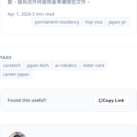
數，還有送件時實際要準備哪些文件。
Apr 1, 2026
·
3 min read
permanent-residency
hsp-visa
japan-pr
TAGS
caretech
japan-tech
ai-robotics
elder-care
career-japan
Found this useful?
Copy Link