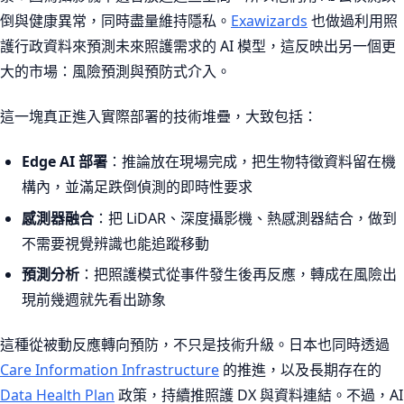
倒與健康異常，同時盡量維持隱私。
Exawizards
也做過利用照
護行政資料來預測未來照護需求的 AI 模型，這反映出另一個更
大的市場：風險預測與預防式介入。
這一塊真正進入實際部署的技術堆疊，大致包括：
Edge AI 部署
：推論放在現場完成，把生物特徵資料留在機
構內，並滿足跌倒偵測的即時性要求
感測器融合
：把 LiDAR、深度攝影機、熱感測器結合，做到
不需要視覺辨識也能追蹤移動
預測分析
：把照護模式從事件發生後再反應，轉成在風險出
現前幾週就先看出跡象
這種從被動反應轉向預防，不只是技術升級。日本也同時透過
Care Information Infrastructure
的推進，以及長期存在的
Data Health Plan
政策，持續推照護 DX 與資料連結。不過，AI