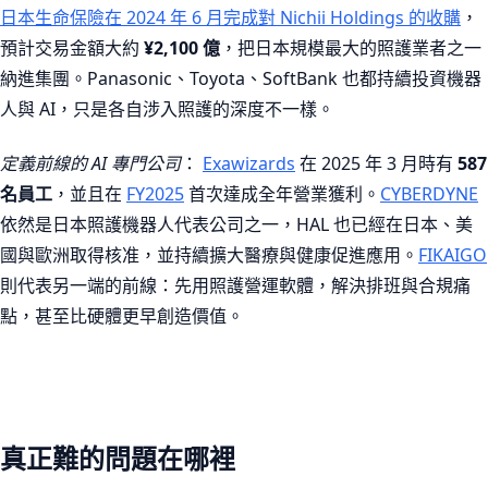
日本生命保險在 2024 年 6 月完成對 Nichii Holdings 的收購
，
預計交易金額大約
¥2,100 億
，把日本規模最大的照護業者之一
納進集團。Panasonic、Toyota、SoftBank 也都持續投資機器
人與 AI，只是各自涉入照護的深度不一樣。
定義前線的 AI 專門公司
：
Exawizards
在 2025 年 3 月時有
587
名員工
，並且在
FY2025
首次達成全年營業獲利。
CYBERDYNE
依然是日本照護機器人代表公司之一，HAL 也已經在日本、美
國與歐洲取得核准，並持續擴大醫療與健康促進應用。
FIKAIGO
則代表另一端的前線：先用照護營運軟體，解決排班與合規痛
點，甚至比硬體更早創造價值。
真正難的問題在哪裡