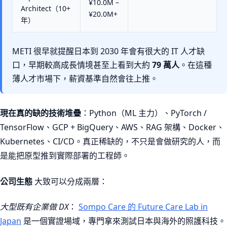
¥10.0M –
Architect（10+
¥20.0M+
年）
METI 很早就提醒日本到 2030 年會有很大的 IT 人才缺
口，早期較高成長情境甚至上看到大約
79 萬人
。在這種
薄人才市場下，薪資基準自然會往上推。
現在真的缺的技術堆疊
：Python（ML 主力）、PyTorch /
TensorFlow、GCP + BigQuery、AWS、RAG 架構、Docker、
Kubernetes、CI/CD。真正稀缺的，不只是會做研究的人，而
是能把原型推到實際部署的工程師。
公司生態
大致可以分成兩層：
大型既有企業做 DX
：
Sompo Care 的 Future Care Lab in
Japan
是一個實證場域，專門拿來測試日本與海外的照護科技。