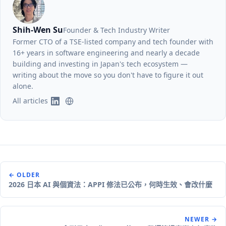
Shih-Wen Su
Founder & Tech Industry Writer
Former CTO of a TSE-listed company and tech founder with
16+ years in software engineering and nearly a decade
building and investing in Japan's tech ecosystem —
writing about the move so you don't have to figure it out
alone.
All articles
← OLDER
2026 日本 AI 與個資法：APPI 修法已公布，何時生效、會改什麼
NEWER →