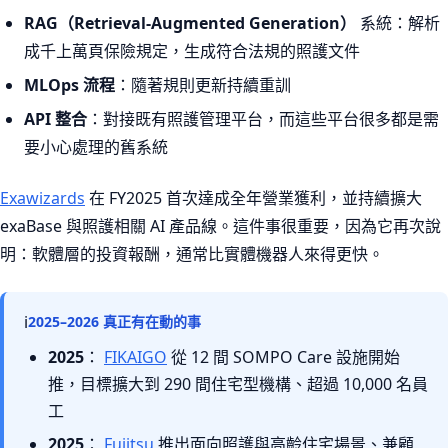
RAG（Retrieval-Augmented Generation）
系統：解析
成千上萬頁保險規定，生成符合法規的照護文件
MLOps 流程
：隨著規則更新持續重訓
API 整合
：對接既有照護管理平台，而這些平台很多都是需
要小心處理的舊系統
Exawizards
在 FY2025 首次達成全年營業獲利，並持續擴大
exaBase 與照護相關 AI 產品線。這件事很重要，因為它再次說
明：軟體層的投資報酬，通常比實體機器人來得更快。
ℹ
2025–2026 真正有在動的事
2025
：
FIKAIGO
從 12 間 SOMPO Care 設施開始
推，目標擴大到 290 間住宅型機構、超過 10,000 名員
工
2025
：
Fujitsu
推出面向照護與高齡住宅場景、兼顧