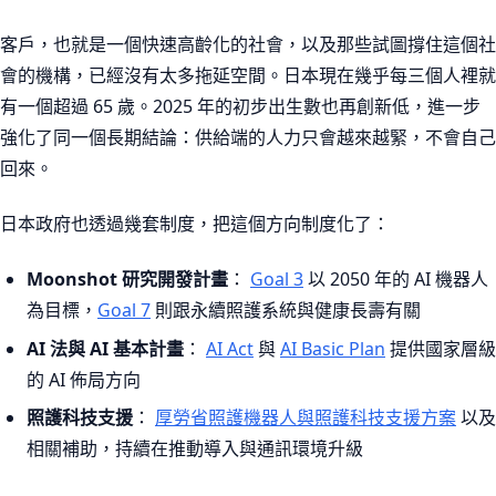
客戶，也就是一個快速高齡化的社會，以及那些試圖撐住這個社
會的機構，已經沒有太多拖延空間。日本現在幾乎每三個人裡就
有一個超過 65 歲。2025 年的初步出生數也再創新低，進一步
強化了同一個長期結論：供給端的人力只會越來越緊，不會自己
回來。
日本政府也透過幾套制度，把這個方向制度化了：
Moonshot 研究開發計畫
：
Goal 3
以 2050 年的 AI 機器人
為目標，
Goal 7
則跟永續照護系統與健康長壽有關
AI 法與 AI 基本計畫
：
AI Act
與
AI Basic Plan
提供國家層級
的 AI 佈局方向
照護科技支援
：
厚勞省照護機器人與照護科技支援方案
以及
相關補助，持續在推動導入與通訊環境升級