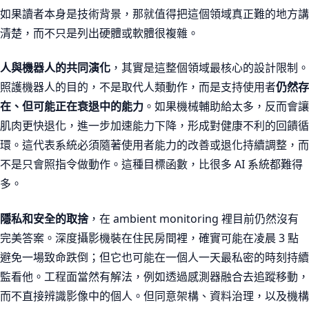
如果讀者本身是技術背景，那就值得把這個領域真正難的地方講
清楚，而不只是列出硬體或軟體很複雜。
人與機器人的共同演化
，其實是這整個領域最核心的設計限制。
照護機器人的目的，不是取代人類動作，而是支持使用者
仍然存
在、但可能正在衰退中的能力
。如果機械輔助給太多，反而會讓
肌肉更快退化，進一步加速能力下降，形成對健康不利的回饋循
環。這代表系統必須隨著使用者能力的改善或退化持續調整，而
不是只會照指令做動作。這種目標函數，比很多 AI 系統都難得
多。
隱私和安全的取捨
，在 ambient monitoring 裡目前仍然沒有
完美答案。深度攝影機裝在住民房間裡，確實可能在凌晨 3 點
避免一場致命跌倒；但它也可能在一個人一天最私密的時刻持續
監看他。工程面當然有解法，例如透過感測器融合去追蹤移動，
而不直接辨識影像中的個人。但同意架構、資料治理，以及機構