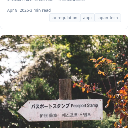
Apr 8, 2026
·
3 min read
ai-regulation
appi
japan-tech