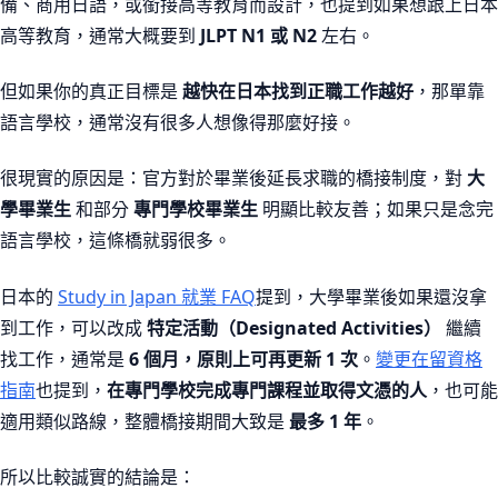
備、商用日語，或銜接高等教育而設計，也提到如果想跟上日本
高等教育，通常大概要到
JLPT N1 或 N2
左右。
但如果你的真正目標是
越快在日本找到正職工作越好
，那單靠
語言學校，通常沒有很多人想像得那麼好接。
很現實的原因是：官方對於畢業後延長求職的橋接制度，對
大
學畢業生
和部分
專門學校畢業生
明顯比較友善；如果只是念完
語言學校，這條橋就弱很多。
日本的
Study in Japan 就業 FAQ
提到，大學畢業後如果還沒拿
到工作，可以改成
特定活動（Designated Activities）
繼續
找工作，通常是
6 個月，原則上可再更新 1 次
。
變更在留資格
指南
也提到，
在專門學校完成專門課程並取得文憑的人
，也可能
適用類似路線，整體橋接期間大致是
最多 1 年
。
所以比較誠實的結論是：