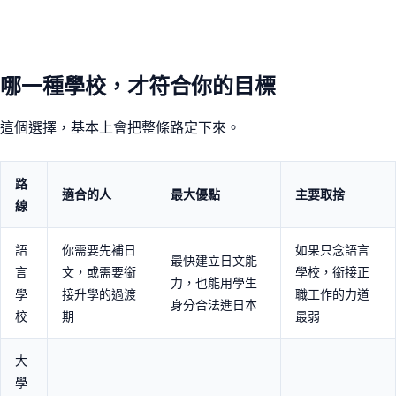
哪一種學校，才符合你的目標
這個選擇，基本上會把整條路定下來。
路
適合的人
最大優點
主要取捨
線
語
你需要先補日
如果只念語言
最快建立日文能
言
文，或需要銜
學校，銜接正
力，也能用學生
學
接升學的過渡
職工作的力道
身分合法進日本
校
期
最弱
大
學