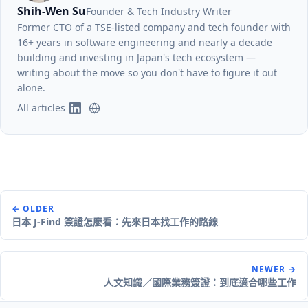
Shih-Wen Su
Founder & Tech Industry Writer
Former CTO of a TSE-listed company and tech founder with
16+ years in software engineering and nearly a decade
building and investing in Japan's tech ecosystem —
writing about the move so you don't have to figure it out
alone.
All articles
← OLDER
日本 J-Find 簽證怎麼看：先來日本找工作的路線
NEWER →
人文知識／國際業務簽證：到底適合哪些工作