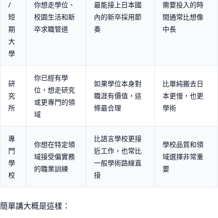
/
你想走學位、
最能接上日本國
需要投入的時
短
校園生活和新
內的新卒採用節
間通常比想像
期
卒求職管道
奏
中長
大
學
你已經有學
研
如果學位本身對
比單純搬去日
位，想走研究
究
職涯有價值，這
本更慢，也更
或更專門的領
所
條最合理
學術
域
專
比語言學校更接
你想在特定領
學校品質和領
門
近工作，也常比
域接受偏實務
域選擇非常重
學
一般學術路線直
的職業訓練
要
校
接
簡單講大概是這樣：