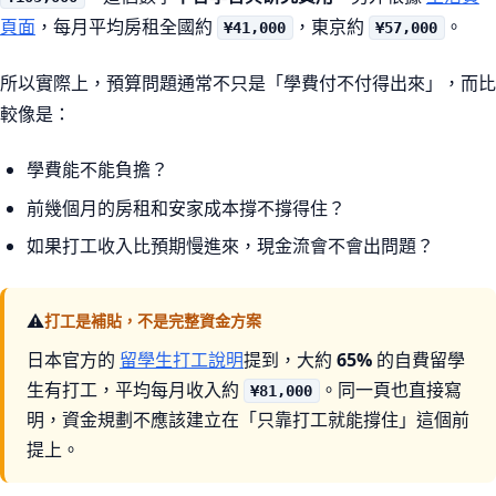
頁面
，每月平均房租全國約
，東京約
。
¥41,000
¥57,000
所以實際上，預算問題通常不只是「學費付不付得出來」，而比
較像是：
學費能不能負擔？
前幾個月的房租和安家成本撐不撐得住？
如果打工收入比預期慢進來，現金流會不會出問題？
⚠
打工是補貼，不是完整資金方案
日本官方的
留學生打工說明
提到，大約
65%
的自費留學
生有打工，平均每月收入約
。同一頁也直接寫
¥81,000
明，資金規劃不應該建立在「只靠打工就能撐住」這個前
提上。