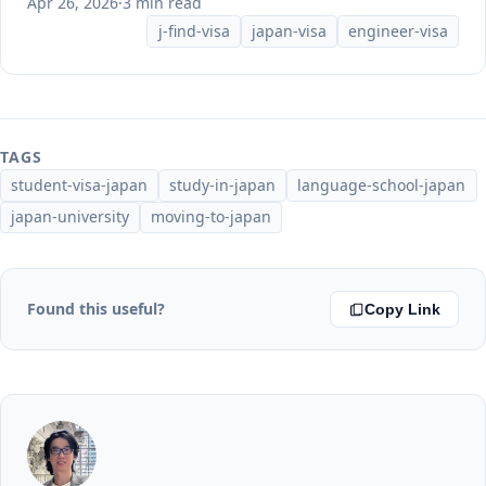
Apr 26, 2026
·
3 min read
j-find-visa
japan-visa
engineer-visa
TAGS
student-visa-japan
study-in-japan
language-school-japan
japan-university
moving-to-japan
Found this useful?
Copy Link