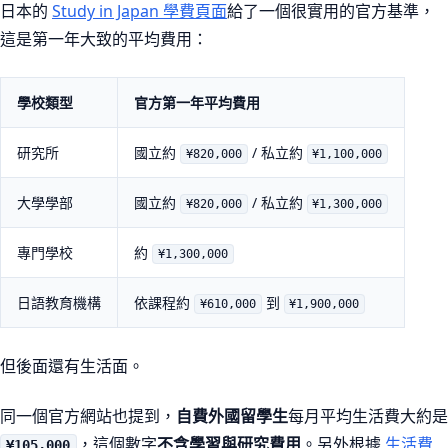
日本的
Study in Japan 學費頁面
給了一個很實用的官方基準，
這是第一年大致的平均費用：
學校類型
官方第一年平均費用
研究所
國立約
/ 私立約
¥820,000
¥1,100,000
大學學部
國立約
/ 私立約
¥820,000
¥1,300,000
專門學校
約
¥1,300,000
日語教育機構
依課程約
到
¥610,000
¥1,900,000
但後面還有生活面。
同一個官方網站也提到，
自費外國留學生
每月平均生活費大約是
，這個數字
不含學習與研究費用
。另外根據
生活費
¥105,000