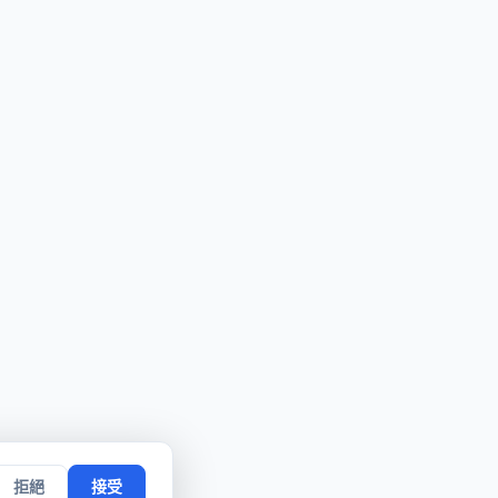
拒絕
接受