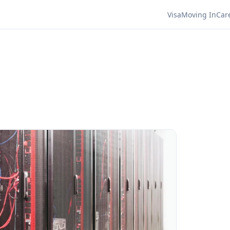
Visa
Moving In
Car