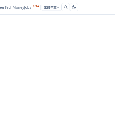
BETA
eer
Tech
Money
Jobs
繁體中文