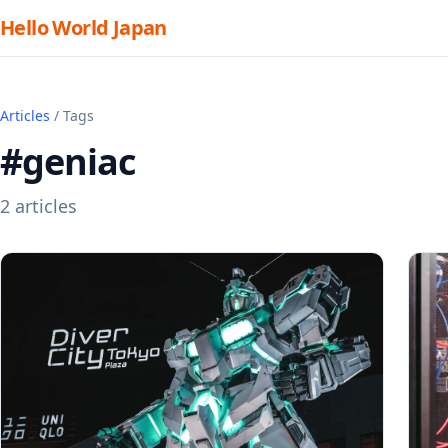
Hello World Japan
Articles
/ Tags
#geniac
2 articles