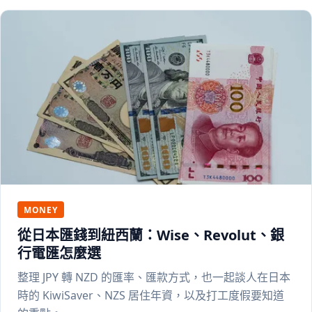
MONEY
從日本匯錢到紐西蘭：Wise、Revolut、銀
行電匯怎麼選
整理 JPY 轉 NZD 的匯率、匯款方式，也一起談人在日本
時的 KiwiSaver、NZS 居住年資，以及打工度假要知道