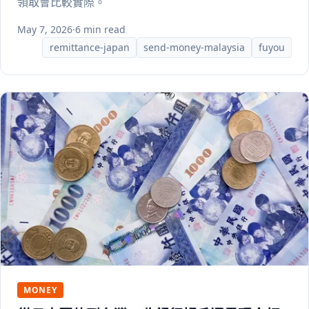
領取會比較實際。
May 7, 2026
·
6 min read
remittance-japan
send-money-malaysia
fuyou
MONEY