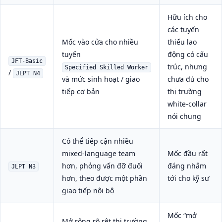
Hữu ích cho
các tuyến
Mốc vào cửa cho nhiều
thiếu lao
tuyến
động có cấu
JFT-Basic
trúc, nhưng
Specified Skilled Worker
/
JLPT N4
và mức sinh hoạt / giao
chưa đủ cho
tiếp cơ bản
thị trường
white-collar
nói chung
Có thể tiếp cận nhiều
mixed-language team
Mốc đầu rất
hơn, phỏng vấn đỡ đuối
đáng nhắm
JLPT N3
hơn, theo được một phần
tới cho kỹ sư
giao tiếp nội bộ
Mốc “mở
Mở rộng rõ rệt thị trường