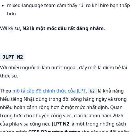
mixed-language team cảm thấy rủi ro khi hire bạn thấp
hơn
Với kỹ sư,
N3 là một mốc đầu rất đáng nhắm
.
JLPT N2
Với nhiều người đi làm nước ngoài, đây mới là điểm bẻ lái
thực sự.
Theo
mô tả cấp độ chính thức của JLPT
,
là khả năng
N2
hiểu tiếng Nhật dùng trong đời sống hằng ngày và trong
nhiều hoàn cảnh rộng hơn ở một mức nhất định. Quan
trọng hơn cho chuyện công việc, clarification năm 2026
của phía visa cũng nêu
JLPT N2
là một trong những cách
chứng minh
CEFR B2 tương đương
cho các role đối nhân