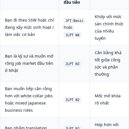
đầu tiên
Khớp với mức
Bạn đi theo SSW hoặc chỉ
JFT-Basic
sàn chính thức
đang xây mức sinh hoạt /
hoặc
của nhiều
làm việc cơ bản
JLPT N4
tuyến
Cân bằng khá
Bạn là kỹ sư và muốn mở
tốt giữa công
rộng job market đầu tiên
JLPT N3
sức và phần
ở Nhật
thưởng
Bạn muốn tiếp cận rộng
hơn với white-collar jobs
Mốc mở khóa
JLPT N2
hoặc mixed Japanese
rõ nhất
business roles
Hợp hơn với
Bạn nhắm translation,
JLPT N2