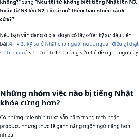
không?”
sang
“Nếu tôi từ không biết tiếng Nhật lên N3,
hoặc từ N3 lên N2, tôi sẽ mở thêm bao nhiêu cánh
cửa?”
Nếu bạn vẫn đang ở giai đoạn cố lấy offer kỹ sư đầu tiên,
bài
Xin việc kỹ sư ở Nhật cho người nước ngoài: điều gì thật
sự hiệu quả
sẽ hữu ích để đi cùng với chủ đề ngôn ngữ này.
Những nhóm việc nào bị tiếng Nhật
khóa cứng hơn?
Có những role nhìn từ xa vẫn nằm trong tech hoặc
product, nhưng thực tế gánh nặng ngôn ngữ nặng hơn
nhiều.