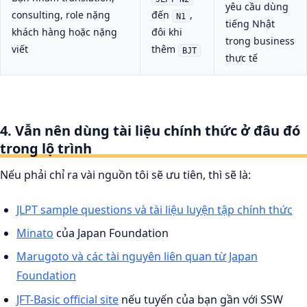
yêu cầu dùng
consulting, role nặng
đến
,
N1
tiếng Nhật
khách hàng hoặc nặng
đôi khi
trong business
viết
thêm
BJT
thực tế
4. Vẫn nên dùng tài liệu chính thức ở đâu đó
trong lộ trình
Nếu phải chỉ ra vài nguồn tôi sẽ ưu tiên, thì sẽ là:
JLPT sample questions và tài liệu luyện tập chính thức
Minato
của Japan Foundation
Marugoto và các tài nguyên liên quan từ Japan
Foundation
JFT-Basic official site
nếu tuyến của bạn gần với SSW