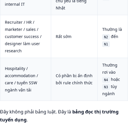
chủ yếu là tiếng
internal IT
Nhật
Recruiter / HR /
marketer / sales /
Thường là
customer success /
Rất sớm
đến
N2
designer làm user
N1
research
Thường
Hospitality /
rơi vào
accommodation /
Có phần bị ấn định
hoặc
N4
care / tuyến SSW
bởi rule chính thức
tùy
N3
ngành vận tải
ngành
Đây không phải bảng luật. Đây là
bảng đọc thị trường
tuyển dụng
.