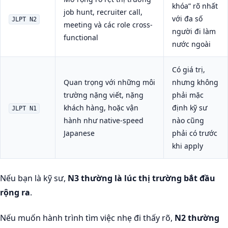
khóa” rõ nhất
job hunt, recruiter call,
với đa số
JLPT N2
meeting và các role cross-
người đi làm
functional
nước ngoài
Có giá trị,
Quan trọng với những môi
nhưng không
trường nặng viết, nặng
phải mặc
khách hàng, hoặc vận
định kỹ sư
JLPT N1
hành như native-speed
nào cũng
Japanese
phải có trước
khi apply
Nếu bạn là kỹ sư,
N3 thường là lúc thị trường bắt đầu
rộng ra
.
Nếu muốn hành trình tìm việc nhẹ đi thấy rõ,
N2 thường