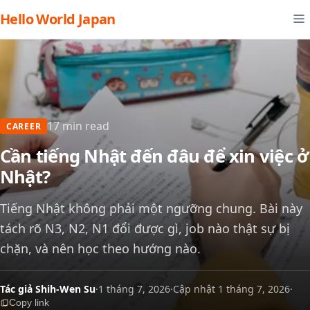
Hello World Japan
17 min read
CAREER
Cần tiếng Nhật đến đâu để xin việc ở
Nhật?
Tiếng Nhật không phải một ngưỡng chung. Bài này
tách rõ N3, N2, N1 đổi được gì, job nào thật sự bị
chặn, và nên học theo hướng nào.
Tác giả Shih-Wen Su
·
1 tháng 7, 2026
·
Cập nhật 1 tháng 7, 2026
·
Copy link