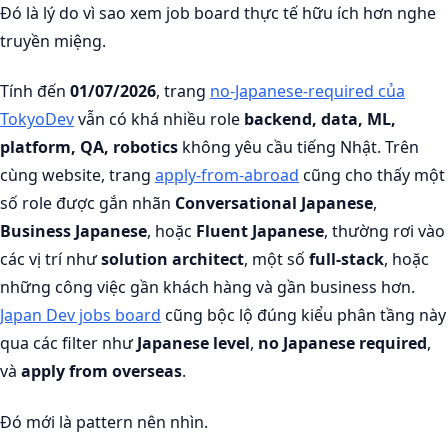
Đó là lý do vì sao xem job board thực tế hữu ích hơn nghe
truyền miệng.
Tính đến
01/07/2026
, trang
no-Japanese-required của
TokyoDev
vẫn có khá nhiều role
backend, data, ML,
platform, QA, robotics
không yêu cầu tiếng Nhật. Trên
cùng website, trang
apply-from-abroad
cũng cho thấy một
số role được gắn nhãn
Conversational Japanese
,
Business Japanese
, hoặc
Fluent Japanese
, thường rơi vào
các vị trí như
solution architect
, một số
full-stack
, hoặc
những công việc gần khách hàng và gần business hơn.
Japan Dev jobs board
cũng bộc lộ đúng kiểu phân tầng này
qua các filter như
Japanese level
,
no Japanese required
,
và
apply from overseas
.
Đó mới là pattern nên nhìn.