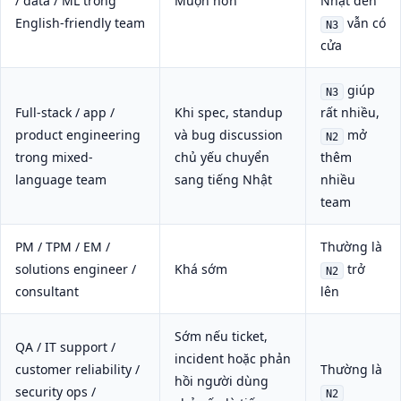
/ data / ML trong
Muộn hơn
Nhật đến
English-friendly team
vẫn có
N3
cửa
giúp
N3
Full-stack / app /
Khi spec, standup
rất nhiều,
product engineering
và bug discussion
mở
N2
trong mixed-
chủ yếu chuyển
thêm
language team
sang tiếng Nhật
nhiều
team
PM / TPM / EM /
Thường là
solutions engineer /
Khá sớm
trở
N2
consultant
lên
Sớm nếu ticket,
QA / IT support /
incident hoặc phản
customer reliability /
Thường là
hồi người dùng
security ops /
N2