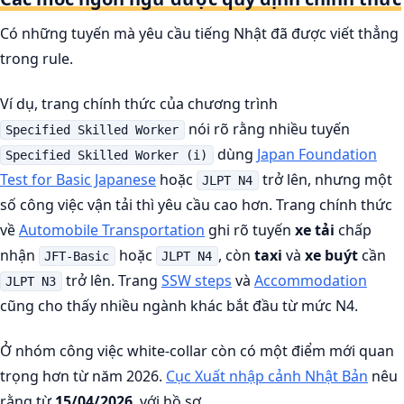
Có những tuyến mà yêu cầu tiếng Nhật đã được viết thẳng
trong rule.
Ví dụ, trang chính thức của chương trình
nói rõ rằng nhiều tuyến
Specified Skilled Worker
dùng
Japan Foundation
Specified Skilled Worker (i)
Test for Basic Japanese
hoặc
trở lên, nhưng một
JLPT N4
số công việc vận tải thì yêu cầu cao hơn. Trang chính thức
về
Automobile Transportation
ghi rõ tuyến
xe tải
chấp
nhận
hoặc
, còn
taxi
và
xe buýt
cần
JFT-Basic
JLPT N4
trở lên. Trang
SSW steps
và
Accommodation
JLPT N3
cũng cho thấy nhiều ngành khác bắt đầu từ mức N4.
Ở nhóm công việc white-collar còn có một điểm mới quan
trọng hơn từ năm 2026.
Cục Xuất nhập cảnh Nhật Bản
nêu
rằng từ
15/04/2026
, với hồ sơ