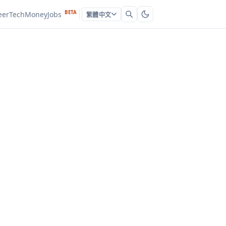
BETA
eer
Tech
Money
Jobs
繁體中文