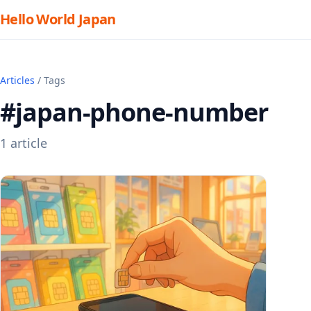
Hello World Japan
Articles
/ Tags
#japan-phone-number
1 article